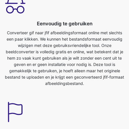
Converteer gif naar jfif afbeeldingsformaat online met slechts
een paar klikken. We kunnen het bestandsformaat eenvoudig
wijzigen met deze gebruiksvriendelijke tool. Onze
beeldconverter is volledig gratis en online, wat betekent dat je
hem zo vaak kunt gebruiken als je wilt zonder een cent uit te
geven en er geen installatie voor nodig is. Deze tool is
gemakkelijk te gebruiken, je hoeft alleen maar het originele
bestand te uploaden en je krijgt een geconverteerd jfif-formaat
afbeeldingsbestand.
Bespaar tijd
Deze tool is erg handig, we kunnen onze kostbare tijd
besparen. We kunnen gemakkelijk converteren van gif naar
jfifformaat in een mum van tijd. We kunnen