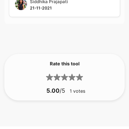
Rate this tool
5.00
/5
1
votes
bmp naar gif