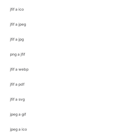
jfif a jpg
png a jfif
jfif a webp
jfif a pdf
jfif a svg
jpeg a gif
jpeg a ico
jpeg a bmp
jpeg a jfif