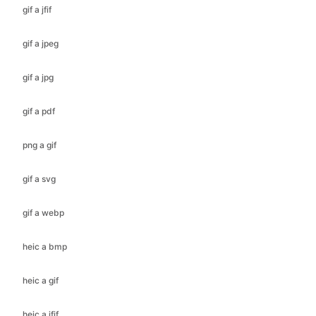
gif a jpg
gif a pdf
png a gif
gif a svg
gif a webp
heic a bmp
heic a gif
heic a jfif
heic a ico