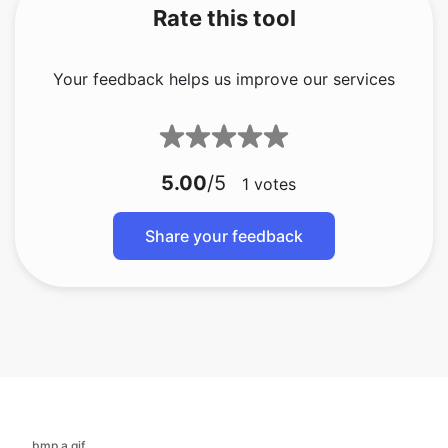
5.00
/5
1
votes
Share your feedback
bmp a gif
bmp a jfif