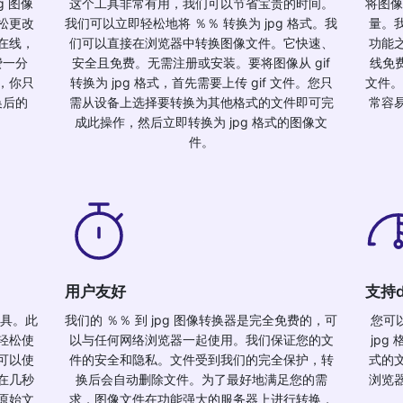
g 图像
这个工具非常有用，我们可以节省宝贵的时间。
将图像
松更改
我们可以立即轻松地将 ％％ 转换为 jpg 格式。我
量。
在线，
们可以直接在浏览器中转换图像文件。它快速、
功能
费一分
安全且免费。无需注册或安装。要将图像从 gif
线免费
，你只
转换为 jpg 格式，首先需要上传 gif 文件。您只
文件。
换后的
需从设备上选择要转换为其他格式的文件即可完
常容
成此操作，然后立即转换为 jpg 格式的图像文
件。
用户友好
支持d
工具。此
我们的 ％％ 到 jpg 图像转换器是完全免费的，可
您可
轻松使
以与任何网络浏览器一起使用。我们保证您的文
jp
可以使
件的安全和隐私。文件受到我们的完全保护，转
式的
在几秒
换后会自动删除文件。为了最好地满足您的需
浏览
原始文
求，图像文件在功能强大的服务器上进行转换，