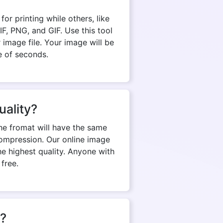
?
r printing while others, like
, PNG, and GIF. Use this tool
 image file. Your image will be
e of seconds.
uality?
he fromat will have the same
d compression. Our online image
e highest quality. Anyone with
 free.
n?