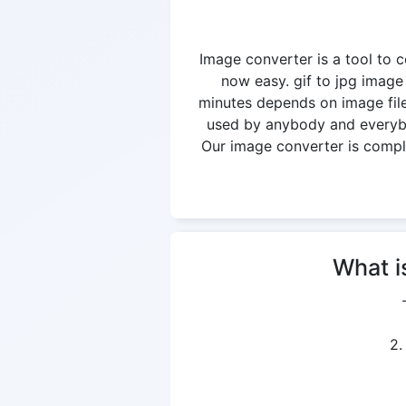
Image converter is a tool to c
now easy. gif to jpg image
minutes depends on image file
used by anybody and everybod
Our image converter is complet
What i
2.