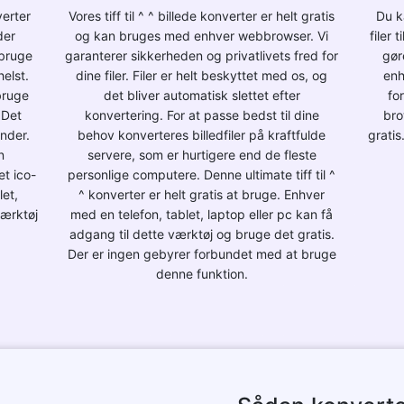
verter
Vores tiff til ^ ^ billede konverter er helt gratis
Du k
der
og kan bruges med enhver webbrowser. Vi
filer 
 bruge
garanterer sikkerheden og privatlivets fred for
gør
elst.
dine filer. Filer er helt beskyttet med os, og
enh
bruge
det bliver automatisk slettet efter
fo
 Det
konvertering. For at passe bedst til dine
bro
under.
behov konverteres billedfiler på kraftfulde
gratis
n
servere, som er hurtigere end de fleste
et ico-
personlige computere. Denne ultimate tiff til ^
let,
^ konverter er helt gratis at bruge. Enhver
værktøj
med en telefon, tablet, laptop eller pc kan få
adgang til dette værktøj og bruge det gratis.
Der er ingen gebyrer forbundet med at bruge
denne funktion.