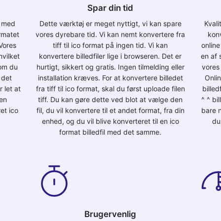
Spar din tid
ne med
Dette værktøj er meget nyttigt, vi kan spare
Kvali
ormatet
vores dyrebare tid. Vi kan nemt konvertere fra
konv
Vores
tiff til ico format på ingen tid. Vi kan
onlin
hvilket
konvertere billedfiler lige i browseren. Det er
en af 
som du
hurtigt, sikkert og gratis. Ingen tilmelding eller
vores 
 det
installation kræves. For at konvertere billedet
Onlin
 let at
fra tiff til ico format, skal du først uploade filen
billed
den
tiff. Du kan gøre dette ved blot at vælge den
^ ^ bi
ret ico
fil, du vil konvertere til et andet format, fra din
bare n
enhed, og du vil blive konverteret til en ico
du 
format billedfil med det samme.
Brugervenlig