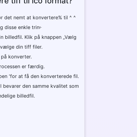
 tiff til ico format?
r det nemt at konvertere% til ^ ^
lg disse enkle trin፦
n billedfil. Klik på knappen „Vælg
 vælge din tiff filer.
k på konverter.
 processen er færdig.
en 'for at få den konverterede fil.
fil bevarer den samme kvalitet som
delige billedfil.