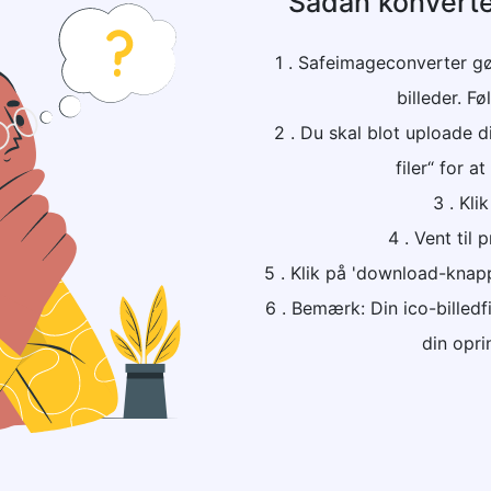
Sådan konvertere
1 . Safeimageconverter gø
billeder. Fø
2 . Du skal blot uploade di
filer“ for at
3 . Kli
4 . Vent til
5 . Klik på 'download-knapp
6 . Bemærk: Din ico-billed
din oprin