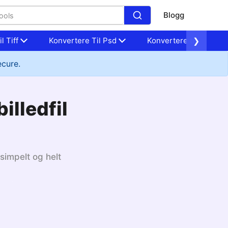
Blogg
l Tiff
Konvertere Til Psd
Konvertere til Nef
❯
ecure.
illedfil
 simpelt og helt