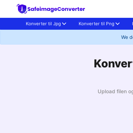
Konverter til Jpg
Konverter til Png
We do
Konvert
Upload filen og