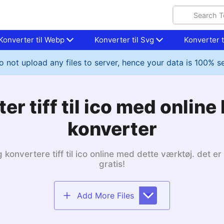
Konverter til Webp
Konverter til Svg
Konverter ti
 not upload any files to server, hence your data is 100% s
er tiff til ico med online b
konverter
 konvertere tiff til ico online med dette værktøj. det er
gratis!
Add More Files