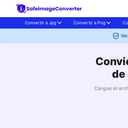
Convertir a Jpg
Convertir a Png
Co
We 
Convie
de 
Cargue el arch