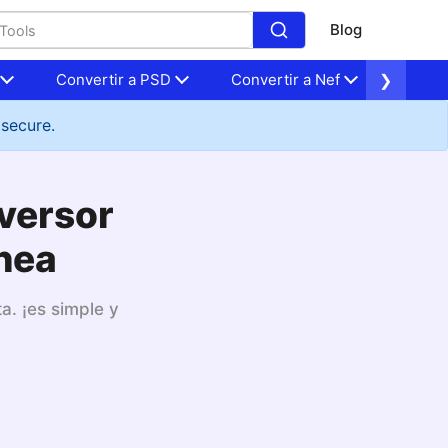
Blog
Convertir a PSD
Convertir a Nef
❯
Conver
 secure.
nversor
ínea
a. ¡es simple y