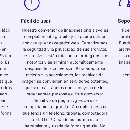
Fácil de usar
Sopo
fácil
Nuestro conversor de imágenes png a svg es
Pue
ren
completamente gratuito y se puede utilizar
arch
ta
con cualquier navegador web. Garantizamos
Puede
e en
la seguridad y la privacidad de sus archivos.
archi
Es tan
Los archivos están totalmente protegidos con
a 
o. Es
nosotros y se eliminan automáticamente
image
ente
después de la conversión. Para adaptarse
en en
mejor a sus necesidades, los archivos de
com
nes que
imagen se convierten en servidores potentes,
tendrás
que son más rápidos que la mayoría de los
mado.
ordenadores personales. Este conversor
ono,
definitivo de png a svg es de uso
uede
completamente gratuito. Cualquier persona
 forma
que tenga un teléfono, tableta, computadora
portátil o PC puede acceder a esta
herramienta y usarla de forma gratuita. No