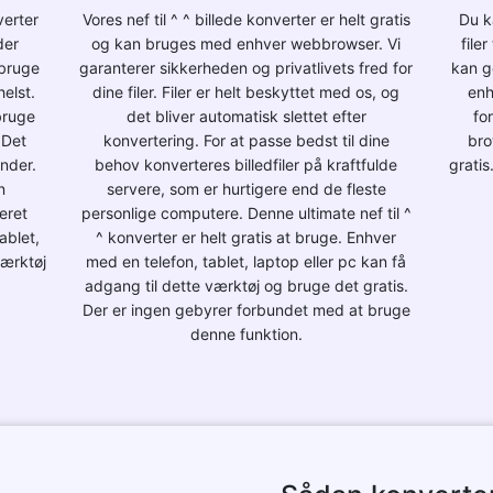
verter
Vores nef til ^ ^ billede konverter er helt gratis
Du k
der
og kan bruges med enhver webbrowser. Vi
file
 bruge
garanterer sikkerheden og privatlivets fred for
kan g
elst.
dine filer. Filer er helt beskyttet med os, og
enh
bruge
det bliver automatisk slettet efter
fo
 Det
konvertering. For at passe bedst til dine
bro
under.
behov konverteres billedfiler på kraftfulde
gratis
n
servere, som er hurtigere end de fleste
meret
personlige computere. Denne ultimate nef til ^
ablet,
^ konverter er helt gratis at bruge. Enhver
værktøj
med en telefon, tablet, laptop eller pc kan få
adgang til dette værktøj og bruge det gratis.
Der er ingen gebyrer forbundet med at bruge
denne funktion.