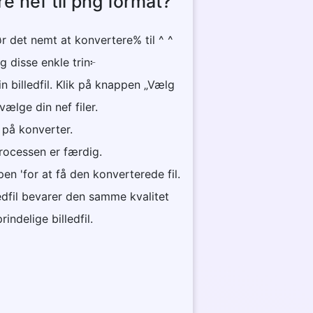
e nef til png format?
r det nemt at konvertere% til ^ ^
lg disse enkle trin፦
n billedfil. Klik på knappen „Vælg
 vælge din nef filer.
k på konverter.
 processen er færdig.
en 'for at få den konverterede fil.
edfil bevarer den samme kvalitet
indelige billedfil.