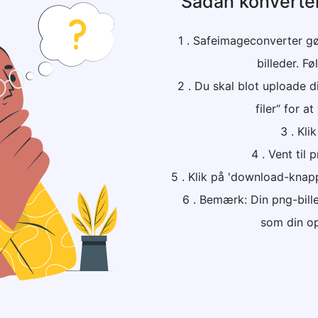
Sådan konverter
1 . Safeimageconverter gø
billeder. Fø
2 . Du skal blot uploade di
filer“ for at
3 . Kli
4 . Vent til
5 . Klik på 'download-knapp
6 . Bemærk: Din png-bill
som din opr