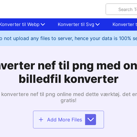
Konverter til Webp
Konverter til Svg
Konverter ti
 not upload any files to server, hence your data is 100% s
verter nef til png med on
billedfil konverter
 konvertere nef til png online med dette værktøj. det er
gratis!
Add More Files