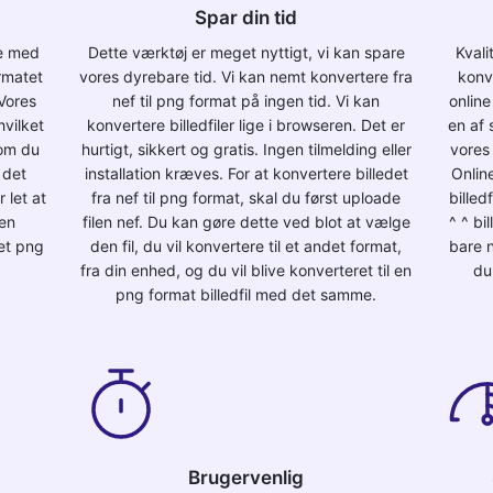
Spar din tid
ne med
Dette værktøj er meget nyttigt, vi kan spare
Kvali
ormatet
vores dyrebare tid. Vi kan nemt konvertere fra
konv
Vores
nef til png format på ingen tid. Vi kan
onlin
hvilket
konvertere billedfiler lige i browseren. Det er
en af 
som du
hurtigt, sikkert og gratis. Ingen tilmelding eller
vores 
 det
installation kræves. For at konvertere billedet
Onlin
 let at
fra nef til png format, skal du først uploade
billed
den
filen nef. Du kan gøre dette ved blot at vælge
^ ^ bi
ret png
den fil, du vil konvertere til et andet format,
bare n
fra din enhed, og du vil blive konverteret til en
du 
png format billedfil med det samme.
Brugervenlig