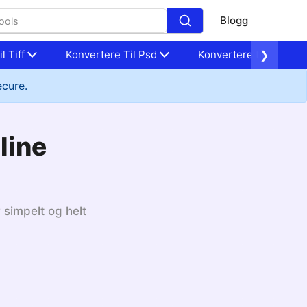
Blogg
l Tiff
Konvertere Til Psd
Konvertere til Nef
❯
ecure.
line
 simpelt og helt