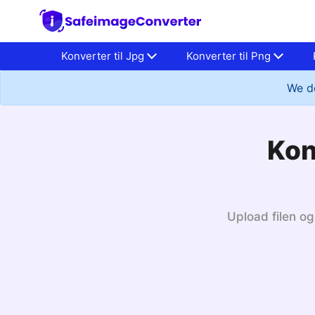
Konverter til Jpg
Konverter til Png
We do
Kon
Upload filen og