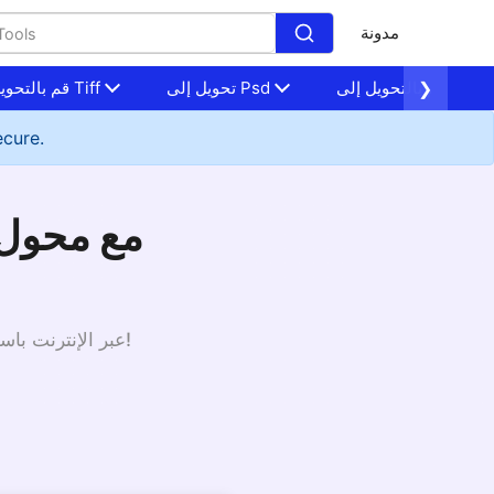
مدونة
قم بالتحويل إلى Nef
❯
تحويل إلى Psd
قم بالتحويل إلى Tiff
ecure.
قم بتحميل الملف وتحويل nef إلى png عبر الإنترنت باستخدام هذه الأداة. إنه بسيط ومجاني تمامًا!