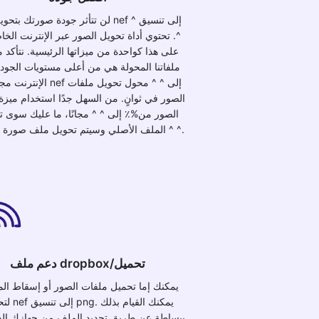
لن تتأثر جودة صورتك بتحويلها من nef إلى
^. تحتوي أداة تحويل الصور عبر الإنترنت الخاص
على هذا كواحدة من ميزاتها الرئيسية. نتأكد 
ملفاتنا المحولة هي من أعلى مستويات الجودة
الإنترنت مجانًا من nef إلى ^ ^ 
الصور في ثوانٍ. من السهل جدًا استخدام ميزة
الصور من%٪ إلى ^ ^ مجانًا، ما عليك سوى 
الملف الأصلي وسيتم تحويل ملف صورة بتنسيق ^ ^.
دعم ملف dropbox/تحميل
يمكنك إما تحميل ملفات الصور أو إسقاط ال
لتحويل nef إلى ت
ببساطة عن طريق تحديد الملف من جهازك الذ