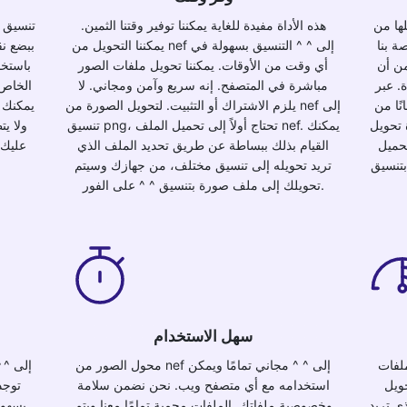
 تنسيق ^
هذه الأداة مفيدة للغاية يمكننا توفير وقتنا الثمين.
ة بنا
يمكننا التحويل من nef إلى ^ ^ التنسيق بسهولة في
ببضع نق
من أن
أي وقت من الأوقات. يمكننا تحويل ملفات الصور
باستخد
. عبر
مباشرة في المتصفح. إنه سريع وآمن ومجاني. لا
الخاص ب
محول تحويل ملفات
يلزم الاشتراك أو التثبيت. لتحويل الصورة من nef إلى
يمكنك 
 تحويل
تنسيق png، تحتاج أولاً إلى تحميل الملف nef. يمكنك
ولا يت
تحميل
القيام بذلك ببساطة عن طريق تحديد الملف الذي
عليك
تريد تحويله إلى تنسيق مختلف، من جهازك وسيتم
تحويلك إلى ملف صورة بتنسيق ^ ^ على الفور.
سهل الاستخدام
ملفات
محول الصور من nef إلى ^ ^ مجاني تمامًا ويمكن
نسيق png. يمكنك القيام بذلك
استخدامه مع أي متصفح ويب. نحن نضمن سلامة
توجد
ي تريد
وخصوصية ملفاتك. الملفات محمية تمامًا معنا ويتم
بسهول