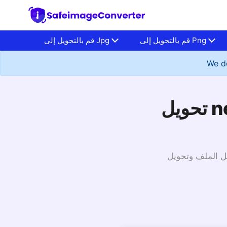
قم بالتحويل إلى Png
قم بالتحويل إلى Jpg
We do
تحويل nef إلى png مع محول ملفات الصور عبر