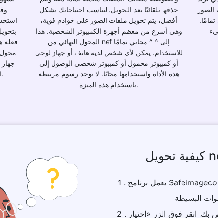
 الصور
حذفها تلقائيًا بعد التحويل. لتناسب احتياجاتك بشكل
وقت
مامًا.
أفضل، يتم تحويل ملفات الصور على خوادم قوية،
استخدام
يء
وهي أسرع من معظم أجهزة الكمبيوتر الشخصية. هذا
بتحويل
المحول النهائي من nef إلى ^ ^ مجاني تمامًا
فعله ه
للاستخدام. يمكن لأي شخص لديه هاتف أو جهاز لوحي
أو كمبيوتر محمول أو كمبيوتر شخصي الوصول إلى
جهاز 
هذه الأداة واستخدامها مجانًا. لا توجد رسوم مرتبطة
الوصول إلى هذه الأداة واستخدامها مجانًا.
باستخدام هذه الميزة.
1 . يعمل برنامج Safeimageconverter على تسهيل تحويل nef إلى ^ ^
2 . ما عليك سوى تحميل ملف الصورة الخاص بك. انقر فوق الزر «اختيار