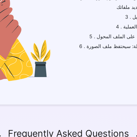
6 . ملاحظة: سيحتفظ ملف الصورة png بنفس جودة ملف الصورة
Frequently Asked Questions