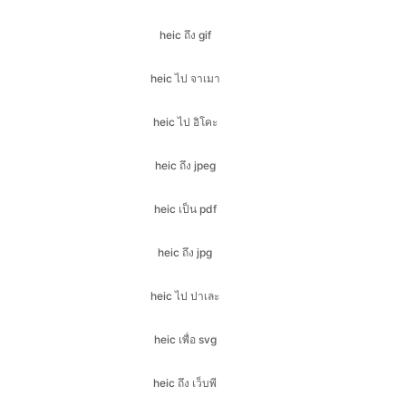
heic ไป จาเมา
heic ไป อิโคะ
heic ถึง jpeg
heic เป็น pdf
heic ถึง jpg
heic ไป ปาเละ
heic เพื่อ svg
heic ถึง เว็บพี
jfif ถึง bmp
jfif ถึง gif