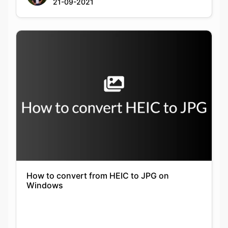
How to convert from HEIC to JPG on
Windows
Keshav Agarwal
21-09-2021