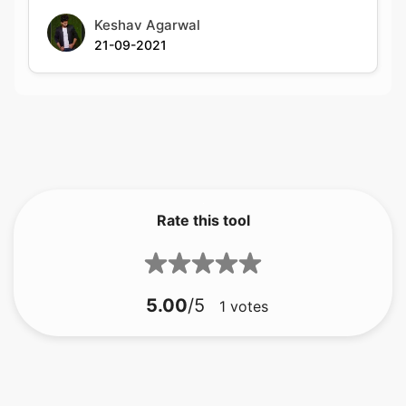
Rate this tool
5.00
/5
1
votes
bmp ถึง gif