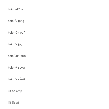
heic ถึง jpeg
heic เป็น pdf
heic ถึง jpg
heic ไป ปาเละ
heic เพื่อ svg
heic ถึง เว็บพี
jfif ถึง bmp
jfif ถึง gif
jfif ถึง อิโก
jfif ถึง jpeg