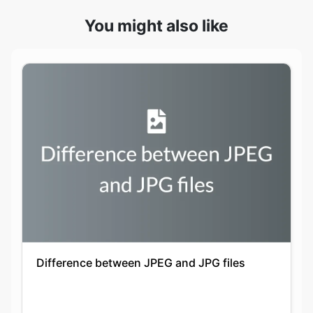
Difference between JPEG and JPG files
Keshav Agarwal
20-09-2021