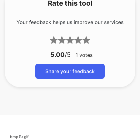
5.00
/5
1
votes
Share your feedback
bmp ถึง gif
bmp ถึง jfif