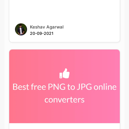
Keshav Agarwal
20-09-2021
Best PNG to JPG conversion tools available
online for free