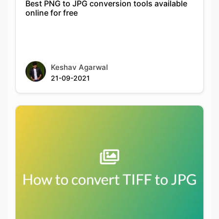
Keshav Agarwal
21-09-2021
How to batch convert TIFF to JPG on
Windows and macOS