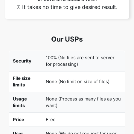
Our USPs
100% (No files are sent to server
Security
for processing)
File size
None (No limit on size of files)
limits
Usage
None (Process as many files as you
limits
want)
Price
Free
User
None (We do not request for user
Information
information such as email / phone
Captured
number)