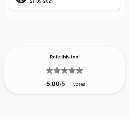
Rate this tool
5.00
/5
1
votes
bmp إلى هدية
bmp إلى جفيف