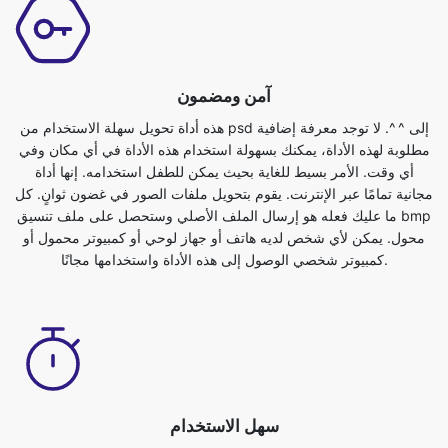
آمن ومضمون
هذه أداة تحويل سهلة الاستخدام من psd إلى ^ ^. لا توجد معرفة إضافية
مطلوبة لهذه الأداة، يمكنك بسهولة استخدام هذه الأداة في أي مكان وفي
أي وقت. الأمر بسيط للغاية بحيث يمكن للطفل استخدامه. إنها أداة
مجانية تمامًا عبر الإنترنت. يقوم بتحويل ملفات الصور في غضون ثوانٍ. كل
ما عليك فعله هو إرسال الملف الأصلي وستحصل على ملف تنسيق bmp
محول. يمكن لأي شخص لديه هاتف أو جهاز لوحي أو كمبيوتر محمول أو
كمبيوتر شخصي الوصول إلى هذه الأداة واستخدامها مجانًا.
سهل الاستخدام
محول الصور من psd إلى ^ ^ مجاني تمامًا ويمكن استخدامه مع أي
متصفح ويب. نحن نضمن سلامة وخصوصية ملفاتك. الملفات محمية تمامًا
معنا ويتم حذفها تلقائيًا بعد التحويل. لتناسب احتياجاتك بشكل أفضل، يتم
تحويل ملفات الصور على خوادم قوية، وهي أسرع من معظم أجهزة