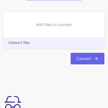
Add files to convert
Added 0 files
Convert
سهل الاستخدام
قم بتحويل nef إلى bmp تنسيق الصورة عبر الإنترنت ببضع نقرات فقط.