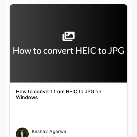
How to convert from HEIC to JPG on
Windows
Keshav Agarwal
21-09-2021