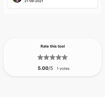
Rate this tool
5.00
/5
1
votes
bmp إلى هدية
bmp إلى جفيف