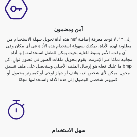
آمن ومضمون
هذه أداة تحويل سهلة الاستخدام من nef إلى ^ ^. لا توجد معرفة إضافية
مطلوبة لهذه الأداة، يمكنك بسهولة استخدام هذه الأداة في أي مكان وفي
أي وقت. الأمر بسيط للغاية بحيث يمكن للطفل استخدامه. إنها أداة
مجانية تمامًا عبر الإنترنت. يقوم بتحويل ملفات الصور في غضون ثوانٍ. كل
ما عليك فعله هو إرسال الملف الأصلي وستحصل على ملف تنسيق bmp
محول. يمكن لأي شخص لديه هاتف أو جهاز لوحي أو كمبيوتر محمول أو
كمبيوتر شخصي الوصول إلى هذه الأداة واستخدامها مجانًا.
سهل الاستخدام
محول الصور من nef إلى ^ ^ مجاني تمامًا ويمكن استخدامه مع أي
متصفح ويب. نحن نضمن سلامة وخصوصية ملفاتك. الملفات محمية تمامًا
معنا ويتم حذفها تلقائيًا بعد التحويل. لتناسب احتياجاتك بشكل أفضل، يتم
تحويل ملفات الصور على خوادم قوية، وهي أسرع من معظم أجهزة