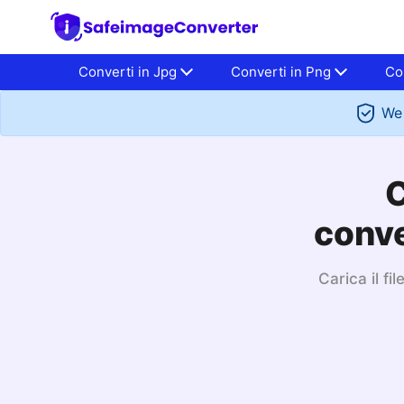
Converti in Jpg
Converti in Png
Co
We 
C
conve
Carica il f