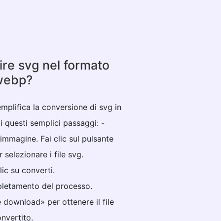
re svg nel formato
webp?
mplifica la conversione di svg in
 questi semplici passaggi: -
e immagine. Fai clic sul pulsante
r selezionare i file svg.
clic su converti.
mpletamento del processo.
te download» per ottenere il file
nvertito.