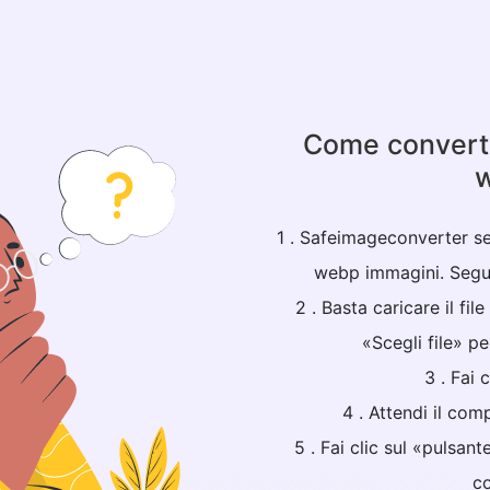
Come converti
1 . Safeimageconverter se
webp immagini. Segui
2 . Basta caricare il fil
«Scegli file» pe
3 . Fai 
4 . Attendi il co
5 . Fai clic sul «pulsan
co