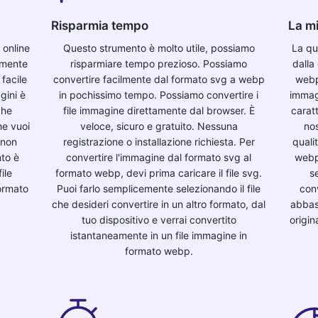
Risparmia tempo
La mi
 online
Questo strumento è molto utile, possiamo
La qu
lmente
risparmiare tempo prezioso. Possiamo
dalla
 facile
convertire facilmente dal formato svg a webp
webp
gini è
in pochissimo tempo. Possiamo convertire i
immag
che
file immagine direttamente dal browser. È
caratt
he vuoi
veloce, sicuro e gratuito. Nessuna
nos
 non
registrazione o installazione richiesta. Per
quali
nto è
convertire l'immagine dal formato svg al
webp 
ile
formato webp, devi prima caricare il file svg.
s
formato
Puoi farlo semplicemente selezionando il file
con
che desideri convertire in un altro formato, dal
abbast
tuo dispositivo e verrai convertito
origin
istantaneamente in un file immagine in
formato webp.