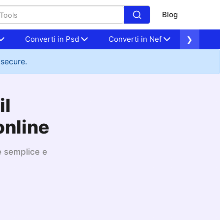
Blog
Converti in Psd
Converti in Nef
❯
Converti
 secure.
il
online
è semplice e