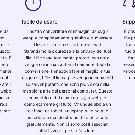
facile da usare
Supp
ne da
Il nostro convertitore di immagini da svg a
È pos
ono
webp è completamente gratuito e può essere
file 
uesto
utilizzato con qualsiasi browser web.
farl
questo
Garantiamo la sicurezza e la privacy dei tuoi
tuo d
nto. È
file. I file sono totalmente protetti con noi e
for
 può
vengono eliminati automaticamente dopo la
esser
amente
conversione. Per soddisfare al meglio le tue
veloc
pochi
esigenze, i file di immagine vengono convertiti
è n
iare il
su server potenti, che sono più veloci della
to webp
maggior parte dei personal computer. Questo
no, un
convertitore definitivo da svg a webp è
re a
completamente gratuito. Chiunque abbia un
mente.
telefono, un tablet, un laptop o un pc può
accedere a questo strumento e utilizzarlo
gratuitamente. Non ci sono costi associati
all'utilizzo di questa funzione.