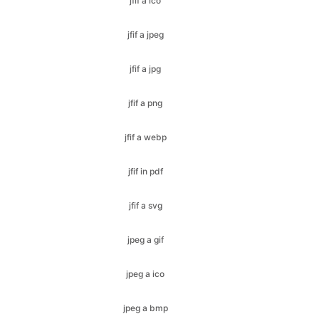
jfif a jpg
jfif a png
jfif a webp
jfif in pdf
jfif a svg
jpeg a gif
jpeg a ico
jpeg a bmp
jpeg a jfif
jpeg a jpg