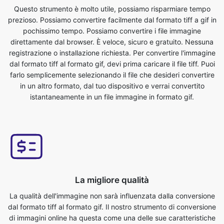
direttamente dal browser. È veloce, sicuro e gratuito. Nessuna
registrazione o installazione richiesta. Per convertire l'immagine
dal formato tiff al formato gif, devi prima caricare il file tiff. Puoi
farlo semplicemente selezionando il file che desideri convertire
in un altro formato, dal tuo dispositivo e verrai convertito
istantaneamente in un file immagine in formato gif.
La migliore qualità
La qualità dell'immagine non sarà influenzata dalla conversione
dal formato tiff al formato gif. Il nostro strumento di conversione
di immagini online ha questa come una delle sue caratteristiche
principali. Ci assicuriamo che i nostri file convertiti siano della
massima qualità. Convertitore online gratuito da tiff a gif per
convertire i file immagine in pochi secondi. Usare la funzione
gratuita di conversione di immagini da tiff a gif è abbastanza