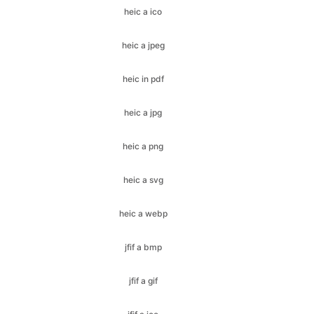
heic in pdf
heic a jpg
heic a png
heic a svg
heic a webp
jfif a bmp
jfif a gif
jfif a ico
jfif a jpeg