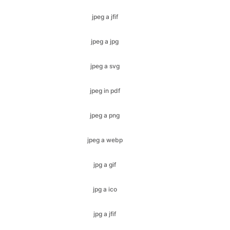
jpeg a svg
jpeg in pdf
jpeg a png
jpeg a webp
jpg a gif
jpg a ico
jpg a jfif
jpg a bmp
jpg a svg