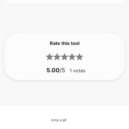
Rate this tool
5.00
/5
1
votes
bmp a gif
bmp a jfif
bmp a ico