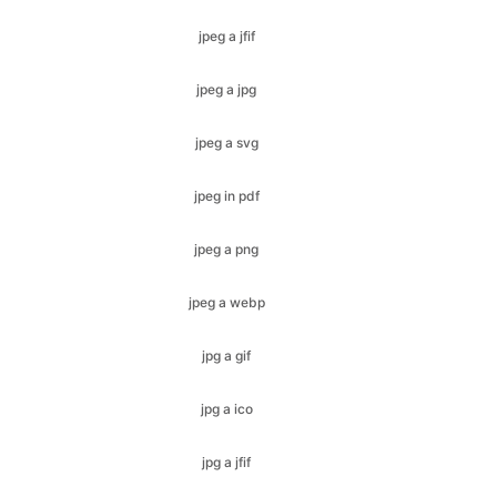
jpeg a svg
jpeg in pdf
jpeg a png
jpeg a webp
jpg a gif
jpg a ico
jpg a jfif
jpg a bmp
jpg a svg