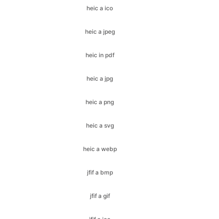
heic in pdf
heic a jpg
heic a png
heic a svg
heic a webp
jfif a bmp
jfif a gif
jfif a ico
jfif a jpeg