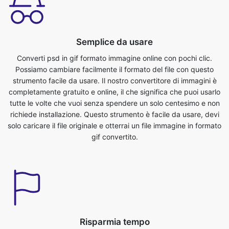
Converti psd in gif formato immagine online con pochi clic.
Possiamo cambiare facilmente il formato del file con questo
strumento facile da usare. Il nostro convertitore di immagini è
completamente gratuito e online, il che significa che puoi usarlo
tutte le volte che vuoi senza spendere un solo centesimo e non
richiede installazione. Questo strumento è facile da usare, devi
solo caricare il file originale e otterrai un file immagine in formato
gif convertito.
Risparmia tempo
Questo strumento è molto utile, possiamo risparmiare tempo
prezioso. Possiamo convertire facilmente dal formato psd a gif
in pochissimo tempo. Possiamo convertire i file immagine
direttamente dal browser. È veloce, sicuro e gratuito. Nessuna