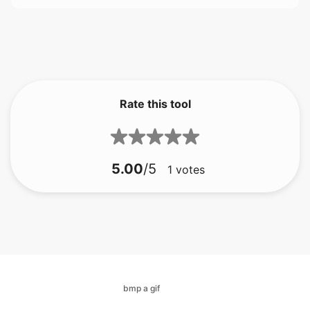
Rate this tool
5.00
/5
1
votes
bmp a gif
bmp a jfif
bmp a ico