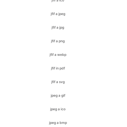
jfif a jpg
jfif a png
jfif a webp
jfif in pdf
jfif a svg
jpeg a gif
jpeg a ico
jpeg a bmp
jpeg a jfif
jpeg a jpg