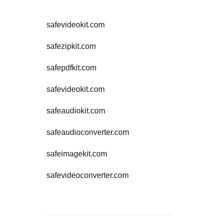
safevideokit.com
safezipkit.com
safepdfkit.com
safevideokit.com
safeaudiokit.com
safeaudioconverter.com
safeimagekit.com
safevideoconverter.com