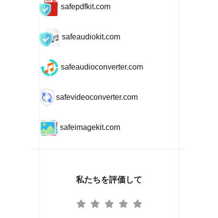
safepdfkit.com
safeaudiokit.com
safeaudioconverter.com
safevideoconverter.com
safeimagekit.com
私たちを評価して